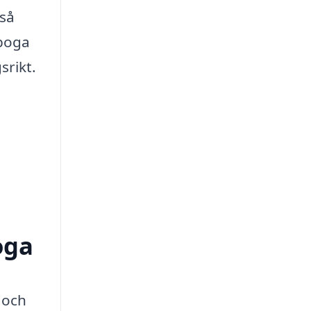
 så
rboga
srikt.
oga
 och