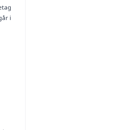
etag
år i