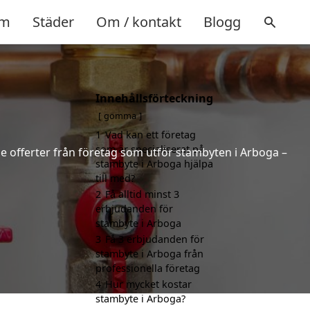
m
Städer
Om / kontakt
Blogg
Innehållsförteckning
gömma
1
Vad kan ett företag
som är specialiserat på
de offerter från företag som utför stambyten i Arboga –
stambyte i Arboga hjälpa
till med?
2
Få alltid minst 3
erbjudanden för
stambyte i Arboga
3
Få 3 erbjudanden för
stambyte i Arboga från
professionella företag
4
Hur mycket kostar
stambyte i Arboga?