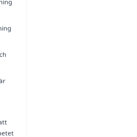
tning
ning
och
är
att
betet