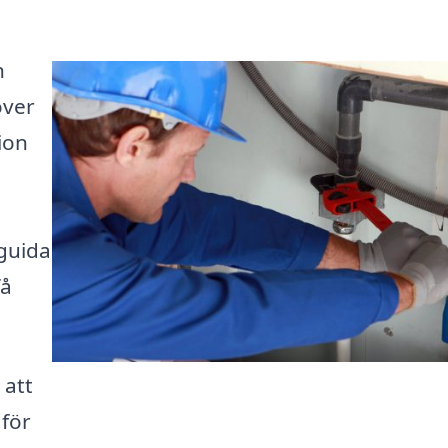
n
över
ion
 guida
få
 att
 för