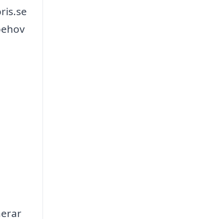
ris.se
 behov
nerar