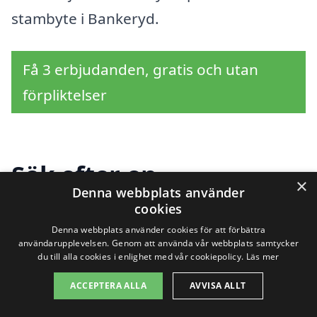
stambyte i Bankeryd.
Få 3 erbjudanden, gratis och utan
förpliktelser
Sök efter en
×
Denna webbplats använder
professionell för
cookies
stambyte i andra städer
Denna webbplats använder cookies för att förbättra
användarupplevelsen. Genom att använda vår webbplats samtycker
du till alla cookies i enlighet med vår cookiepolicy.
Läs mer
nära Bankeryd
ACCEPTERA ALLA
AVVISA ALLT