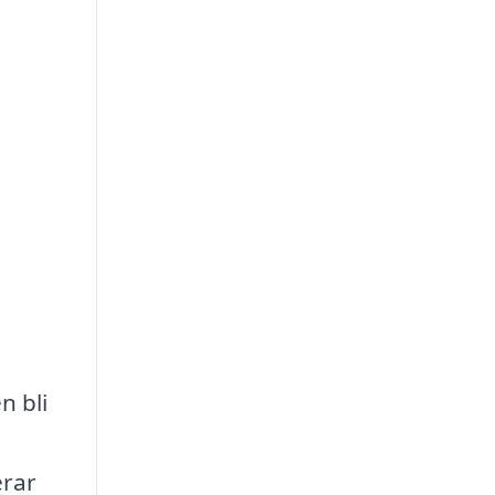
n bli
erar