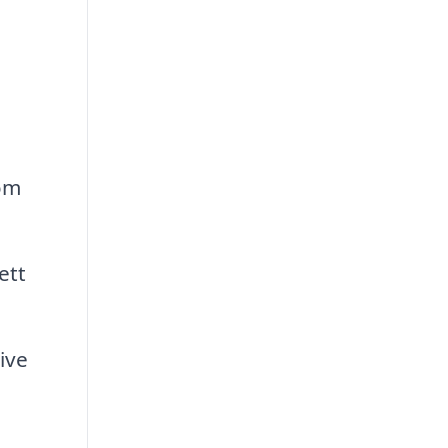
som
ett
ive