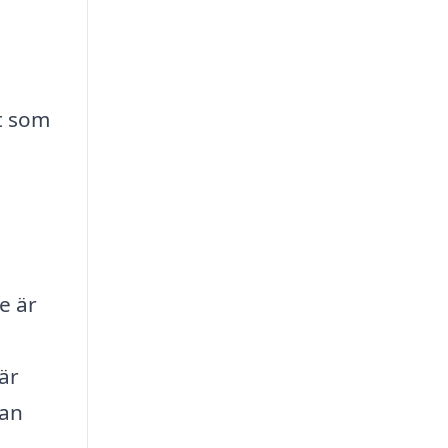
t som
e är
är
tan