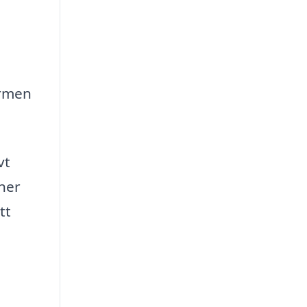
ormen
vt
ner
tt