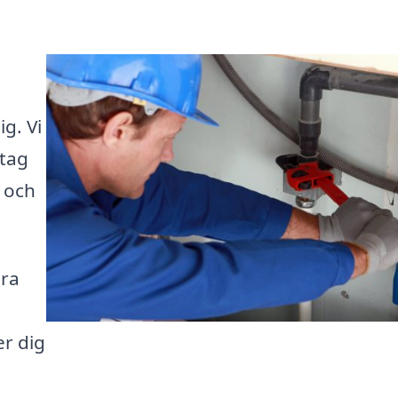
ig. Vi
etag
 och
ära
er dig