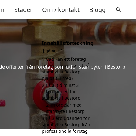
m
Städer
Om / kontakt
Blogg
Innehållsförteckning
gömma
1
Vad kan ett företag
som är specialiserat på
nde offerter från företag som utför stambyten i Bestorp
stambyte i Bestorp
hjälpa till med?
2
Få alltid minst 3
erbjudanden för
stambyte i Bestorp
2.1
Fördelar med
stambyte i Bestorp
3
Få 3 erbjudanden för
stambyte i Bestorp från
professionella företag