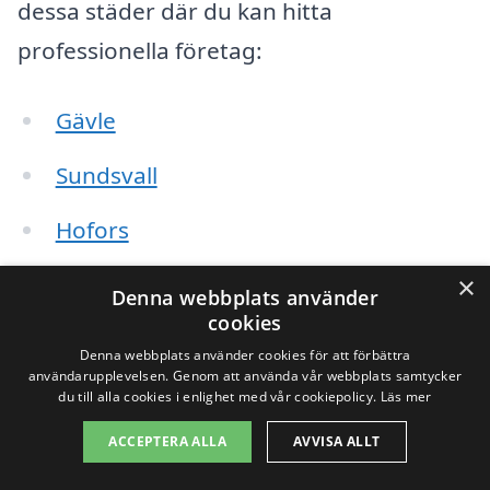
dessa städer där du kan hitta
professionella företag:
Gävle
Sundsvall
Hofors
Sandviken
×
Denna webbplats använder
cookies
Ockelbo
Denna webbplats använder cookies för att förbättra
användarupplevelsen. Genom att använda vår webbplats samtycker
Älvjö
du till alla cookies i enlighet med vår cookiepolicy.
Läs mer
ACCEPTERA ALLA
AVVISA ALLT
Söderhamn