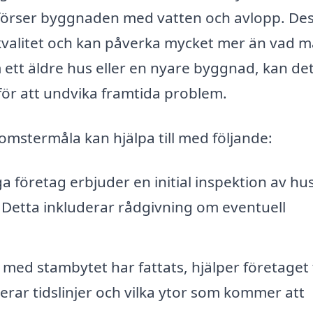
 förser byggnaden med vatten och avlopp. De
ivskvalitet och kan påverka mycket mer än vad 
ett äldre hus eller en nyare byggnad, kan de
r att undvika framtida problem.
lomstermåla kan hjälpa till med följande:
 företag erbjuder en initial inspektion av hu
 Detta inkluderar rådgivning om eventuell
med stambytet har fattats, hjälper företaget t
derar tidslinjer och vilka ytor som kommer att