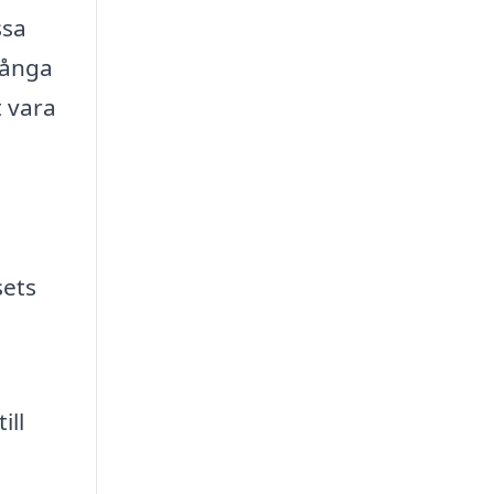
ssa
många
t vara
sets
ill