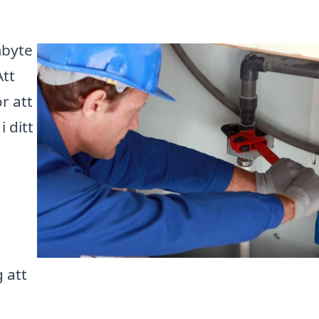
mbyte
Att
r att
 ditt
 att