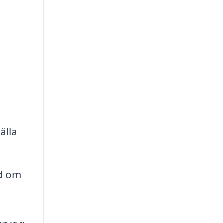
älla
åd om