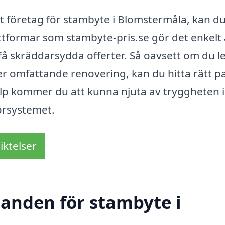
t företag för stambyte i Blomstermåla, kan d
ttformar som stambyte-pris.se gör det enkelt 
å skräddarsydda offerter. Så oavsett om du l
er omfattande renovering, kan du hitta rätt p
älp kommer du att kunna njuta av tryggheten i
örsystemet.
iktelser
danden för stambyte i