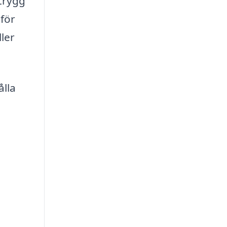
 trygg
 för
ler
ålla