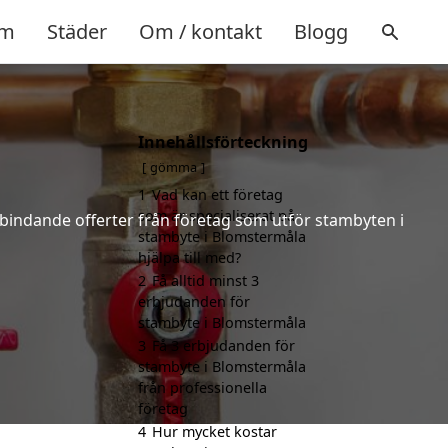
m
Städer
Om / kontakt
Blogg
Innehållsförteckning
gömma
1
Vad kan ett företag
som är specialiserat på
e bindande offerter från företag som utför stambyten i
stambyte i Blomstermåla
hjälpa till med?
2
Få alltid minst 3
erbjudanden för
stambyte i Blomstermåla
3
Få 3 erbjudanden för
stambyte i Blomstermåla
från professionella
företag
4
Hur mycket kostar