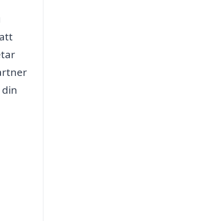
u
att
etar
artner
 din