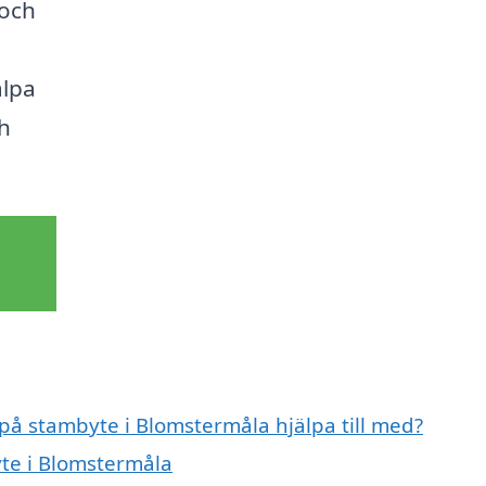
 och
älpa
ch
 på stambyte i Blomstermåla hjälpa till med?
yte i Blomstermåla