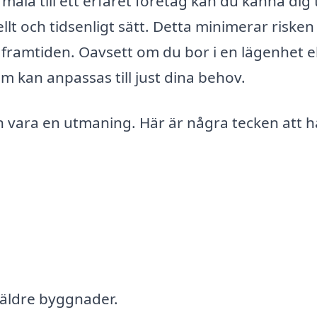
åla till ett erfaret företag kan du känna dig
llt och tidsenligt sätt. Detta minimerar risken
framtiden. Oavsett om du bor i en lägenhet el
m kan anpassas till just dina behov.
n vara en utmaning. Här är några tecken att h
 äldre byggnader.