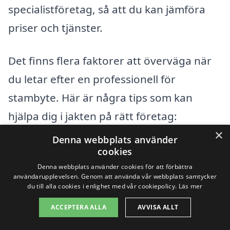
specialistföretag, så att du kan jämföra
priser och tjänster.
Det finns flera faktorer att överväga när
du letar efter en professionell för
stambyte. Här är några tips som kan
hjälpa dig i jakten på rätt företag:
×
Denna webbplats använder
Kontrollera företagsreferenser och
cookies
tidigare arbeten.
Denna webbplats använder cookies för att förbättra
användarupplevelsen. Genom att använda vår webbplats samtycker
du till alla cookies i enlighet med vår cookiepolicy.
Läs mer
Be om kostnadsförslag för att jämföra
ACCEPTERA ALLA
AVVISA ALLT
priser.