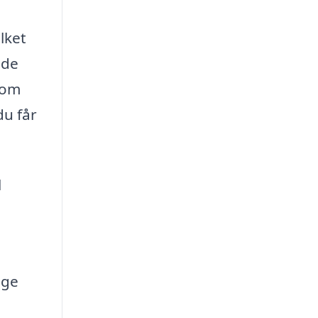
lket
ade
nom
du får
l
 ge