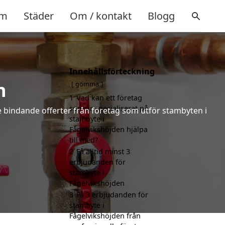
m
Städer
Om / kontakt
Blogg
Innehållsförteckning
n
gömma
1
Vad kan ett företag
som är specialiserat på
ke bindande offerter från företag som utför stambyten i
stambyte i
Fågelvikshöjden hjälpa
till med?
2
Få alltid minst 3
erbjudanden för
stambyte i
Fågelvikshöjden
3
Få 3 erbjudanden för
stambyte i
Fågelvikshöjden från