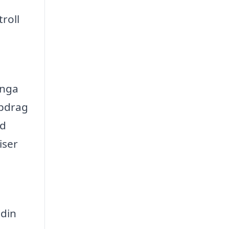
roll
ånga
ppdrag
ed
iser
 din