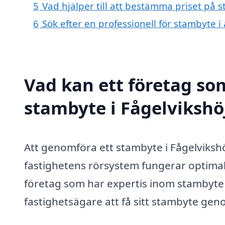
5
Vad hjälper till att bestämma priset på 
6
Sök efter en professionell för stambyte 
Vad kan ett företag som
stambyte i Fågelvikshö
Att genomföra ett stambyte i Fågelvikshöj
fastighetens rörsystem fungerar optimal
företag som har expertis inom stambyte k
fastighetsägare att få sitt stambyte geno