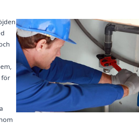
öjden
ed
 och
tem,
 för
ta
inom