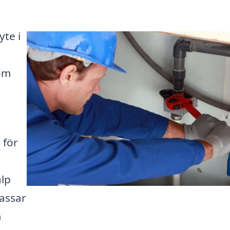
yte i
som
 för
älp
passar
m