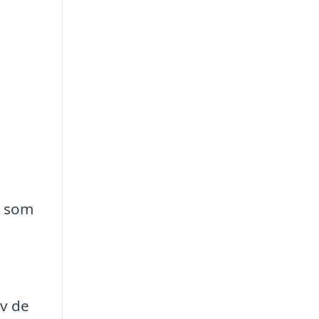
g som
av de