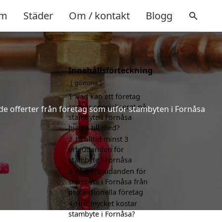
m
Städer
Om / kontakt
Blogg
Innehållsförteckning
gömma
1
Vad kan ett företag
som är specialiserat på
nde offerter från företag som utför stambyten i Fornåsa
stambyte i Fornåsa
hjälpa till med?
2
Få alltid minst 3
erbjudanden för
stambyte i Fornåsa
3
Få 3 erbjudanden för
stambyte i Fornåsa från
professionella företag
4
Hur mycket kostar
stambyte i Fornåsa?