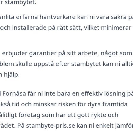
r stambytet.
lita erfarna hantverkare kan ni vara säkra p
ch installerade på rätt sätt, vilket minimerar
erbjuder garantier på sitt arbete, något som
lem skulle uppstå efter stambytet kan ni allti
h hjälp.
Fornåsa får ni inte bara en effektiv lösning p
så tid och minskar risken för dyra framtida
pålitligt företag som har ett gott rykte och
ådet. På stambyte-pris.se kan ni enkelt jämfö