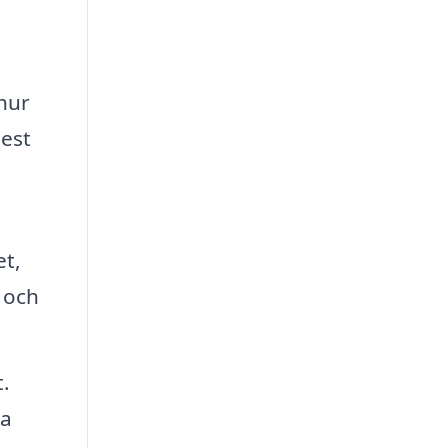
hur
est
et,
g och
.
da