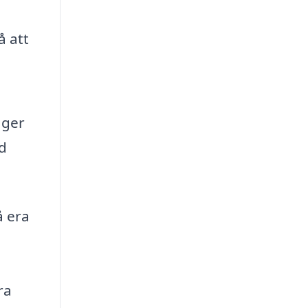
å att
 ger
d
å era
ra