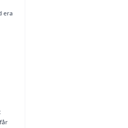
d era
t
får