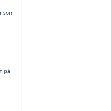
ar som
en på