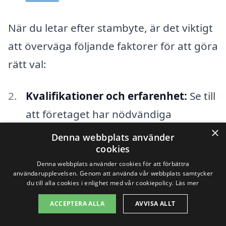
När du letar efter stambyte, är det viktigt
att överväga följande faktorer för att göra
rätt val:
Kvalifikationer och erfarenhet:
Se till
att företaget har nödvändiga
×
kvalifikationer och erfarenhet av
Denna webbplats använder
cookies
stambyte.
Denna webbplats använder cookies för att förbättra
Referenser:
Be om referenser eller
användarupplevelsen. Genom att använda vår webbplats samtycker
du till alla cookies i enlighet med vår cookiepolicy.
Läs mer
recensioner från tidigare kunder för
ACCEPTERA ALLA
AVVISA ALLT
att få en känsla för företagets rykte.