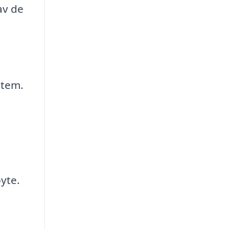
av de
stem.
yte.