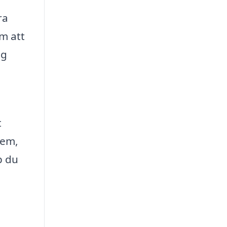
ra
m att
ng
t
lem,
p du