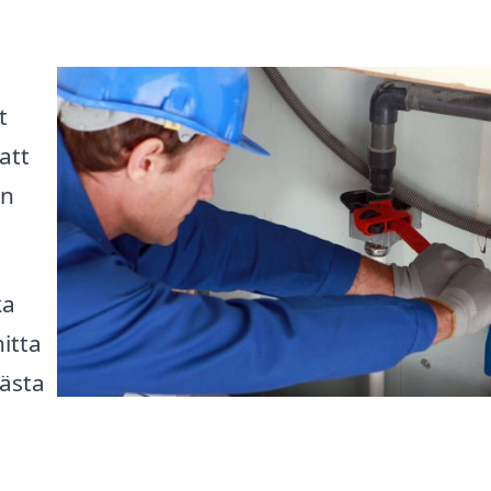
t
att
an
ka
itta
nästa