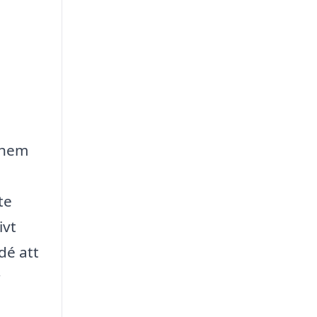
t hem
te
ivt
dé att
r