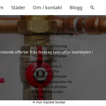
m
Städer
Om / kontakt
Blogg
Innehållsförteckning
gömma
1
Vad kan ett företag
som är specialiserat på
bindande offerter från företag som utför stambyten i
stambyte i Grythyttan
hjälpa till med?
2
Få alltid minst 3
erbjudanden för
stambyte i Grythyttan
3
Få tre erbjudanden för
stambyte i Grythyttan
från professionella
företag
4
Hur mycket kostar