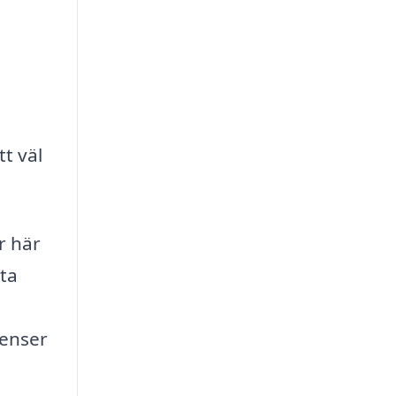
t väl
r här
tta
renser