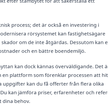
t efter stambytet för att säkerställa ett
nisk process; det är också en investering i
modernisera rörsystemet kan fastighetsägare
e skador om de inte åtgärdas. Dessutom kan et
kostnader och en bättre boendemiljö.
ythyttan kan dock kännas överväldigande. Det ä
 en plattform som förenklar processen att hi
a uppgifter kan du få offerter från flera olika
Du kan jämföra priser, erfarenheter och refe
st dina behov.