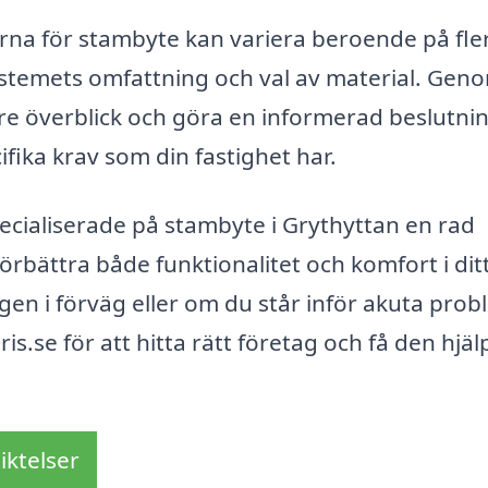
serna för stambyte kan variera beroende på fle
stemets omfattning och val av material. Geno
tre överblick och göra en informerad beslutni
ika krav som din fastighet har.
cialiserade på stambyte i Grythyttan en rad
 förbättra både funktionalitet och komfort i dit
en i förväg eller om du står inför akuta prob
is.se för att hitta rätt företag och få den hjäl
iktelser