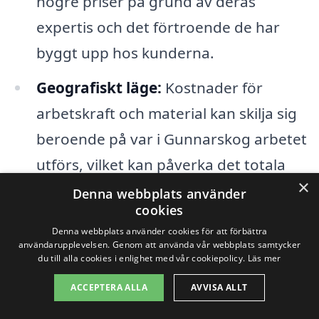
högre priser på grund av deras
expertis och det förtroende de har
byggt upp hos kunderna.
Geografiskt läge:
Kostnader för
arbetskraft och material kan skilja sig
beroende på var i Gunnarskog arbetet
utförs, vilket kan påverka det totala
×
priset.
Denna webbplats använder
cookies
Denna webbplats använder cookies för att förbättra
För att få en mer exakt uppskattning av
användarupplevelsen. Genom att använda vår webbplats samtycker
kostnaden för stambyte i Gunnarskog kan
du till alla cookies i enlighet med vår cookiepolicy.
Läs mer
det vara en bra idé att jämföra offerter
ACCEPTERA ALLA
AVVISA ALLT
från olika entreprenörer. Genom att