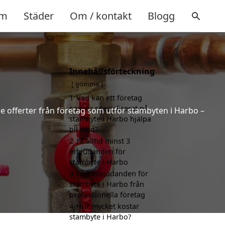
m
Städer
Om / kontakt
Blogg
Innehållsförteckning
gömma
1
Vad kan ett företag
som är specialiserat på
de offerter från företag som utför stambyten i Harbo –
stambyte i Harbo hjälpa
till med?
2
Få alltid minst 3
erbjudanden för
stambyte i Harbo
3
Få 3 erbjudanden för
stambyte i Harbo från
professionella företag
4
Hur mycket kostar
stambyte i Harbo?