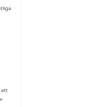
tliga
 att
v.