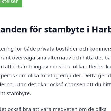
iktelser
udanden för stambyte i Har
tering för både privata bostäder och kommers
ggrant överväga sina alternativ och hitta det b
 att inhämtning av minst tre olika offerter k
xpertis som olika företag erbjuder. Detta ger d
derna, utan det ökar också chansen att du hit
itt stambyte.
 det också bra att vara medveten om de olika