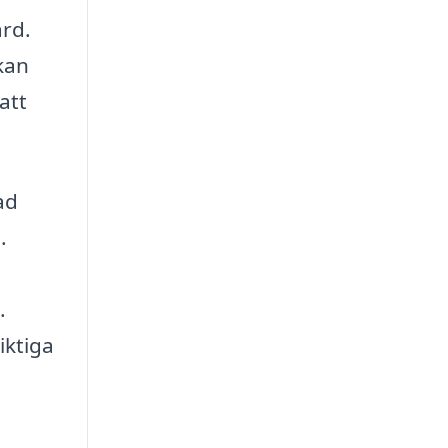
ård.
kan
att
ad
.
.
iktiga