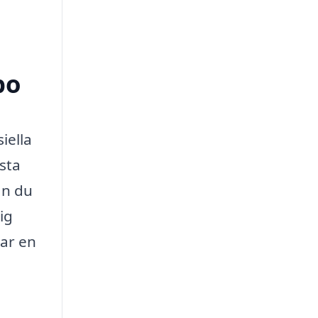
bo
iella
ästa
an du
ig
tar en