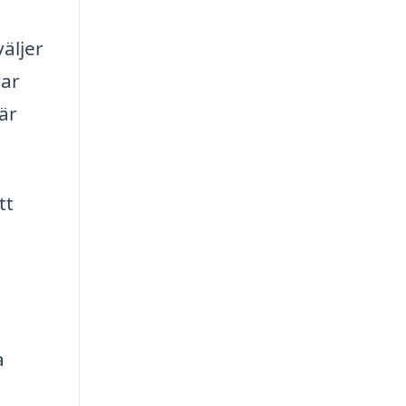
äljer
rar
är
tt
a