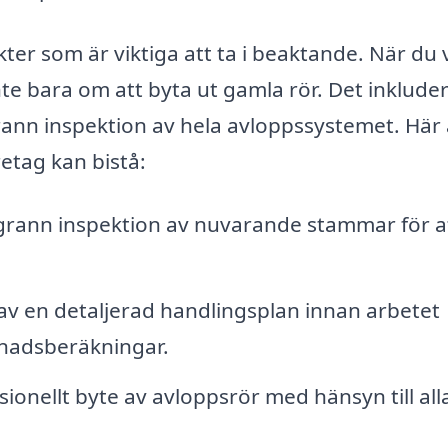
er som är viktiga att ta i beaktande. När du v
nte bara om att byta ut gamla rör. Det inklude
ann inspektion av hela avloppssystemet. Här 
etag kan bistå:
rann inspektion av nuvarande stammar för a
av en detaljerad handlingsplan innan arbetet
stnadsberäkningar.
ionellt byte av avloppsrör med hänsyn till all