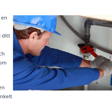
 en
 ditt
ch
som
en
enkelt
a