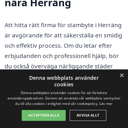
nära Herräng
Att hitta rätt firma för stambyte i Herräng
är avgörande för att säkerställa en smidig
och effektiv process. Om du letar efter
erbjudanden och professionell hjälp, bör
du också överväga närliggande städer
×
där flera kompetenta företag erbjuder
Denna webbplats använder
cookies
sina tjänster. Genom att bredda din
Denna webbplats använder cookies för att förbättra
sökning kan du få flera alternativ och
användarupplevelsen. Genom att använda vår webbplats samtycker
du till alla cookies i enlighet med vår cookiepolicy.
Läs mer
konkurrensutsatta priser.
ACCEPTERA ALLA
AVVISA ALLT
Här är några runt liggande städer där du