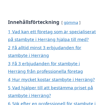
Innehållsförteckning
gömma
1
Vad kan ett företag som är specialiserat
på stambyte i Herräng hjälpa till med?
2
Få alltid minst 3 erbjudanden för
stambyte i Herräng
3
Få 3 erbjudanden för stambyte i
Herräng från professionella företag
4
Hur mycket kostar stambyte i Herräng?
5
Vad hjälper till att bestämma priset på
stambyte i Herräng?
6
Sök efter en professionell för stambyte i