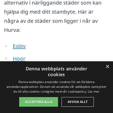
alternativ i närliggande städer som kan
hjälpa dig med ditt stambyte. Här är
några av de städer som ligger i når av
Hurva:
Eslöv
Höör
×
Denna webbplats använder
Bjärred
cookies
Denna webbplats använder cookies för att förbättra
Löddeköpinge
användarupplevelsen. Genom att använda vår webbplats samtycker
du till alla cookies i enlighet med vår cookiepolicy.
Läs mer
Staffanstorp
ACCEPTERA ALLA
AVVISA ALLT
Skurup