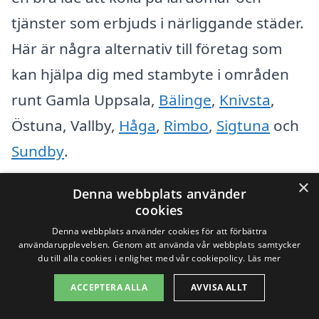
tjänster som erbjuds i närliggande städer.
Här är några alternativ till företag som
kan hjälpa dig med stambyte i områden
runt Gamla Uppsala,
Bälinge
,
Knivsta
,
Östuna, Vallby,
Håga
,
Rimbo
,
Sigtuna
och
Sundby
.
×
Denna webbplats använder
När du söker efter professionella aktörer
cookies
för stambyte kan du överväga att
Denna webbplats använder cookies för att förbättra
fokusera på följande punkter:
användarupplevelsen. Genom att använda vår webbplats samtycker
du till alla cookies i enlighet med vår cookiepolicy.
Läs mer
ACCEPTERA ALLA
AVVISA ALLT
Erfarenhet:
Kontrollera hur länge
företaget har varit verksamt och