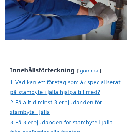
Innehållsförteckning
gömma
1
Vad kan ett företag som är specialiserat
på stambyte i Jälla hjälpa till med?
2
Få alltid minst 3 erbjudanden för
stambyte i Jälla
3
Få 3 erbjudanden för stambyte i Jälla
från professionella företag