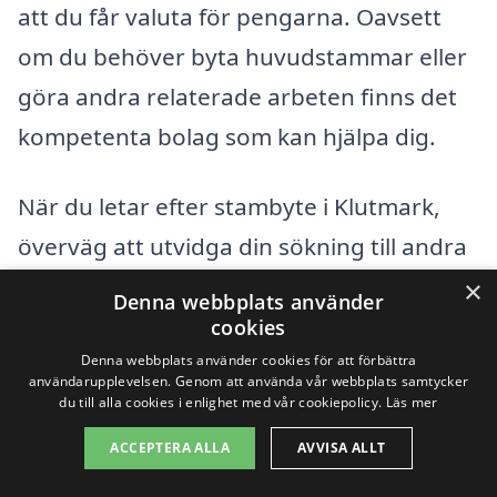
att du får valuta för pengarna. Oavsett
om du behöver byta huvudstammar eller
göra andra relaterade arbeten finns det
kompetenta bolag som kan hjälpa dig.
När du letar efter stambyte i Klutmark,
överväg att utvidga din sökning till andra
närliggande städer. Här är några städer i
×
Denna webbplats använder
omgivningen där du också kan hitta
cookies
Denna webbplats använder cookies för att förbättra
experter på området:
användarupplevelsen. Genom att använda vår webbplats samtycker
du till alla cookies i enlighet med vår cookiepolicy.
Läs mer
Skellefteå
ACCEPTERA ALLA
AVVISA ALLT
Burträsk