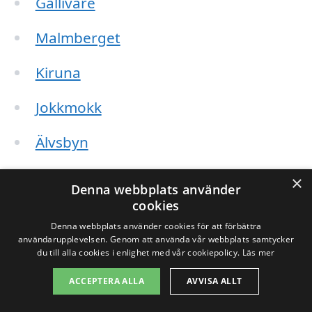
Gällivare
Malmberget
Kiruna
Jokkmokk
Älvsbyn
Haparanda
×
Denna webbplats använder
cookies
Luleå
Denna webbplats använder cookies för att förbättra
användarupplevelsen. Genom att använda vår webbplats samtycker
Piteå
du till alla cookies i enlighet med vår cookiepolicy.
Läs mer
Boden
ACCEPTERA ALLA
AVVISA ALLT