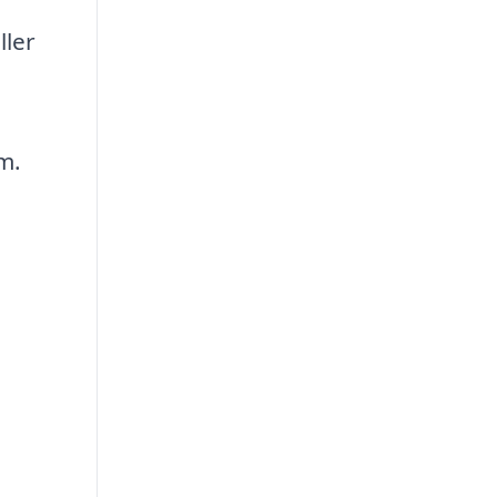
ller
m.