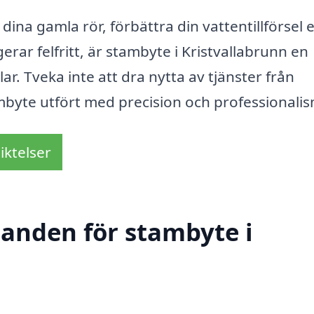
ina gamla rör, förbättra din vattentillförsel e
erar felfritt, är stambyte i Kristvallabrunn en
ar. Tveka inte att dra nytta av tjänster från
byte utfört med precision och professionalis
iktelser
danden för stambyte i