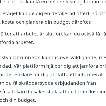
så att du kan få en helhetslösning för din b
etaget kan ge dig en detaljerad offert, så att
 kosta och planera din budget därefter.
 Efter att arbetet är slutfört kan du också få r
tförda arbetet.
i Kristvallabrunn kan kännas överväldigande, m
lad. Vår plattform hjälper dig att jämföra pr
ör det enklare för dig att fatta ett informerat
 kan du få skräddarsydda erbjudanden från
så sätt kan du säkerställa att du får en lösni
och din budget.