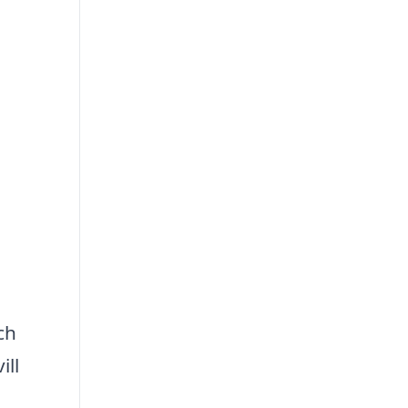
ch
ill