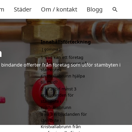
m
Städer
Om / kontakt
Blogg
Innehållsförteckning
n
gömma
1
Vad kan ett företag
som är specialiserat på
ke bindande offerter från företag som utför stambyten i
stambyte i
Kristvallabrunn hjälpa
till med?
2
Få alltid minst 3
erbjudanden för
stambyte i
Kristvallabrunn
3
Få 3 erbjudanden för
stambyte i
Kristvallabrunn från