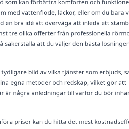
ärd som kan förbättra komforten och funktione
 med vattenflöde, läckor, eller om du bara vi
id en bra idé att överväga att inleda ett stamb
t tre olika offerter från professionella rörm
 säkerställa att du väljer den bästa lösningen
tydligare bild av vilka tjänster som erbjuds, 
sina egna metoder och redskap, vilket gör att
r är några anledningar till varför du bör inh
öra priser kan du hitta det mest kostnadseff