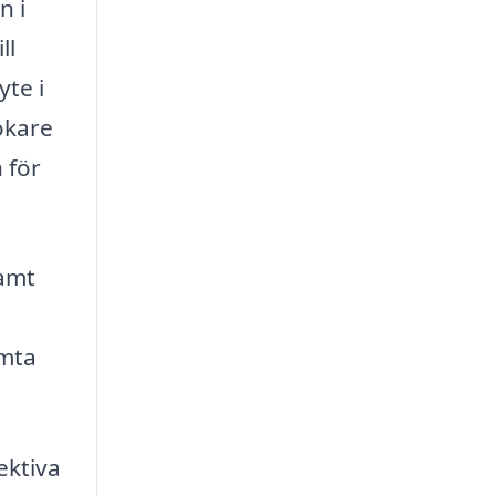
n i
ll
yte i
okare
 för
samt
ämta
ektiva