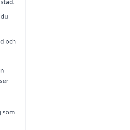
ostad.
 du
åd och
en
iser
ng som