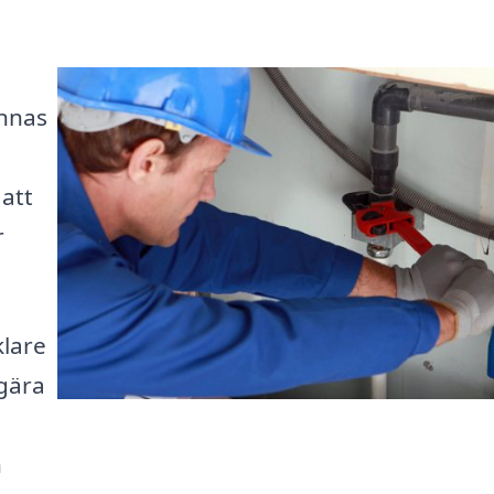
ännas
 att
r
klare
egära
h