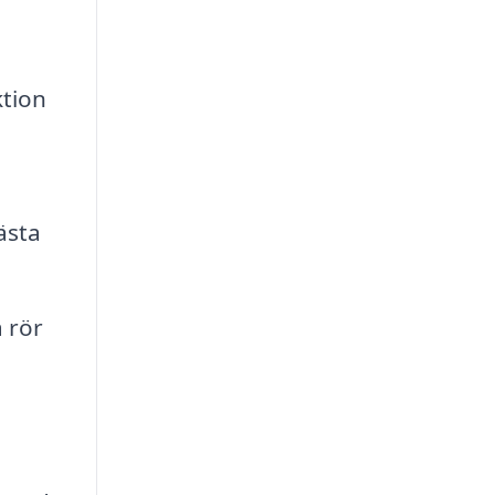
tion
ästa
 rör