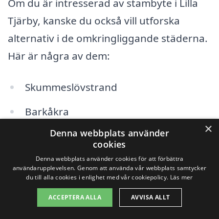
Om du är intresserad av stambyte i Lilla
Tjärby, kanske du också vill utforska
alternativ i de omkringliggande städerna.
Här är några av dem:
Skummeslövstrand
Barkåkra
×
Denna webbplats använder
Veinge
cookies
Heagård
Denna webbplats använder cookies för att förbättra
användarupplevelsen. Genom att använda vår webbplats samtycker
du till alla cookies i enlighet med vår cookiepolicy.
Läs mer
Hishult
ACCEPTERA ALLA
AVVISA ALLT
Laholm