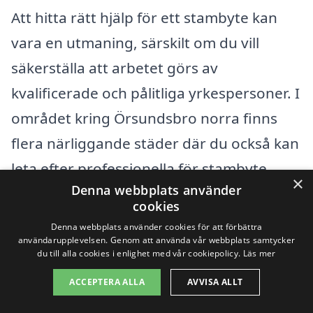
Att hitta rätt hjälp för ett stambyte kan
vara en utmaning, särskilt om du vill
säkerställa att arbetet görs av
kvalificerade och pålitliga yrkespersoner. I
området kring Örsundsbro norra finns
flera närliggande städer där du också kan
leta efter professionella för stambyte.
×
Denna webbplats använder
Genom att utvidga din sökning kan du
cookies
snabbt få tillgång till fler alternativ och
Denna webbplats använder cookies för att förbättra
eventuellt bättre erbjudanden. Här är
användarupplevelsen. Genom att använda vår webbplats samtycker
du till alla cookies i enlighet med vår cookiepolicy.
Läs mer
några städer omkring Örsundsbro norra
ACCEPTERA ALLA
AVVISA ALLT
där du kan hitta hjälp: