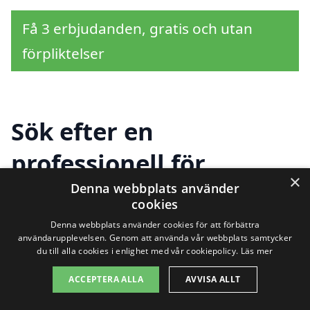
Få 3 erbjudanden, gratis och utan
förpliktelser
Sök efter en
professionell för
×
stambyte i andra städer
Denna webbplats använder
cookies
nära Ramnäs
Denna webbplats använder cookies för att förbättra
användarupplevelsen. Genom att använda vår webbplats samtycker
du till alla cookies i enlighet med vår cookiepolicy.
Läs mer
Att hitta rätt hjälp för stambyte i Ramnäs
ACCEPTERA ALLA
AVVISA ALLT
kan vara en utmaning, men det finns