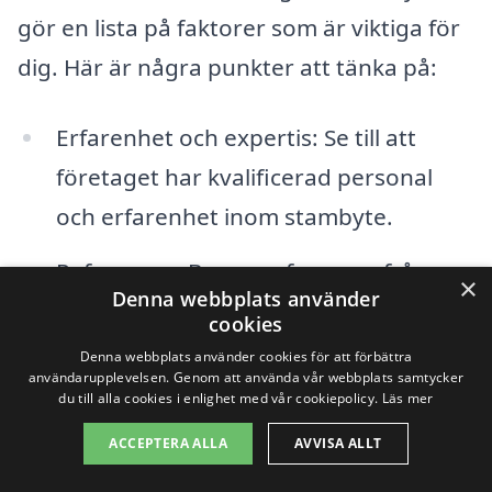
gör en lista på faktorer som är viktiga för
dig. Här är några punkter att tänka på:
Erfarenhet och expertis: Se till att
företaget har kvalificerad personal
och erfarenhet inom stambyte.
Referenser: Be om referenser från
×
Denna webbplats använder
tidigare kunder för att få en
cookies
uppfattning om företagets kvalitet.
Denna webbplats använder cookies för att förbättra
användarupplevelsen. Genom att använda vår webbplats samtycker
du till alla cookies i enlighet med vår cookiepolicy.
Läs mer
Offert: Begär flera offerter för att
jämföra priser och tjänster. Det kan
ACCEPTERA ALLA
AVVISA ALLT
också ge dig förhandlingsutrymme.