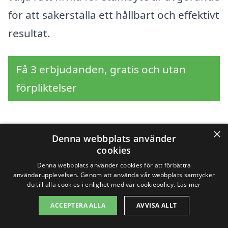
för att säkerställa ett hållbart och effektivt
resultat.
Få 3 erbjudanden, gratis och utan
förpliktelser
×
Denna webbplats använder
Sök efter en
cookies
professionell för
Denna webbplats använder cookies för att förbättra
användarupplevelsen. Genom att använda vår webbplats samtycker
stambyte i andra städer
du till alla cookies i enlighet med vår cookiepolicy.
Läs mer
ACCEPTERA ALLA
AVVISA ALLT
nära Rävemåla