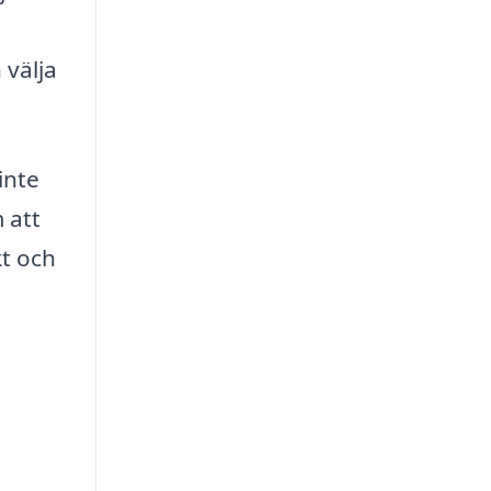
 välja
inte
 att
kt och