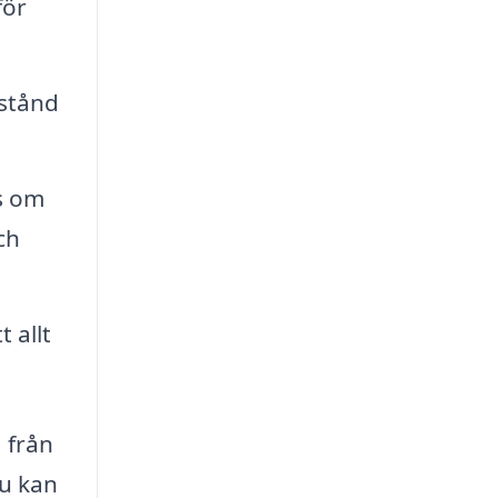
för
lstånd
s om
ch
 allt
 från
du kan