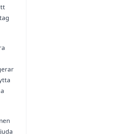
tt
etag
ra
gerar
ytta
na
rmen
bjuda