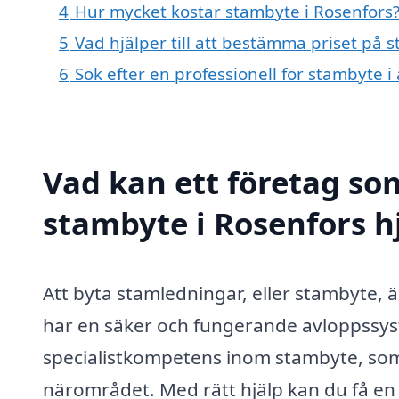
4
Hur mycket kostar stambyte i Rosenfors
5
Vad hjälper till att bestämma priset på 
6
Sök efter en professionell för stambyte 
Vad kan ett företag som
stambyte i Rosenfors hj
Att byta stamledningar, eller stambyte, är
har en säker och fungerande avloppssyst
specialistkompetens inom stambyte, som 
närområdet. Med rätt hjälp kan du få en s