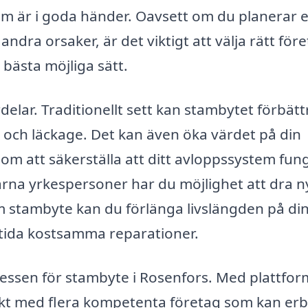
em är i goda händer. Oavsett om du planerar e
ndra orsaker, är det viktigt att välja rätt för
 bästa möjliga sätt.
elar. Traditionellt sett kan stambytet förbätt
 och läckage. Det kan även öka värdet på din
nom att säkerställa att ditt avloppssystem fun
rna yrkespersoner har du möjlighet att dra n
 stambyte kan du förlänga livslängden på di
mtida kostsamma reparationer.
essen för stambyte i Rosenfors. Med plattfo
akt med flera kompetenta företag som kan er