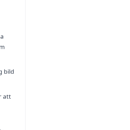
na
om
g bild
 att