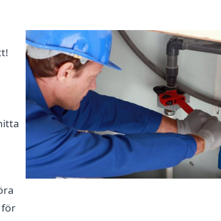
t!
hitta
öra
 för