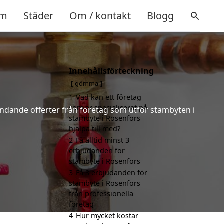
m
Städer
Om / kontakt
Blogg
Innehållsförteckning
gömma
1
Vad kan ett företag
som är specialiserat på
bindande offerter från företag som utför stambyten i
stambyte i Rosenfors
hjälpa till med?
2
Få alltid minst 3
erbjudanden för
stambyte i Rosenfors
3
Få 3 erbjudanden för
stambyte i Rosenfors
från professionella
företag
4
Hur mycket kostar