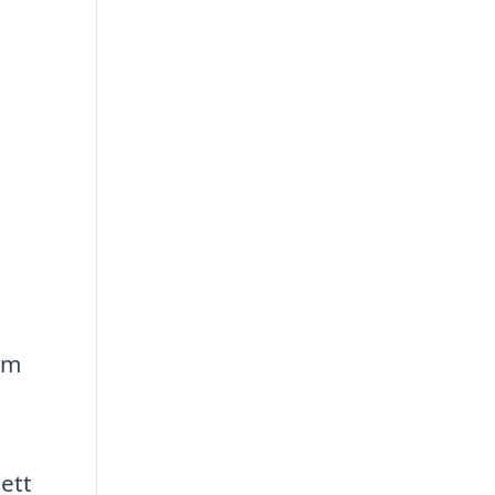
hem
 ett