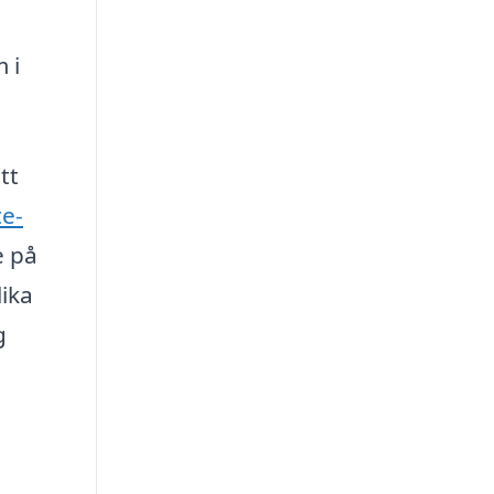
 i
tt
e-
e på
lika
g