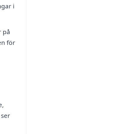
gar i
r på
en för
e,
 ser