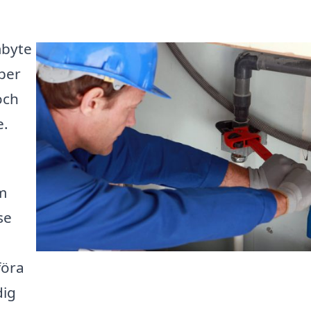
mbyte
lper
och
e.
em
se
föra
dig