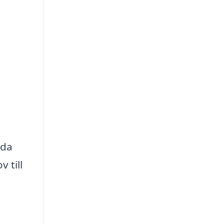
uda
 till