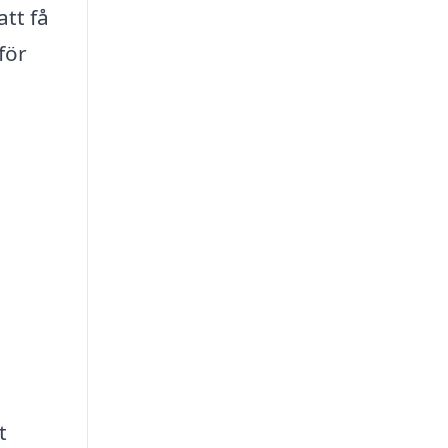
tt få
för
t