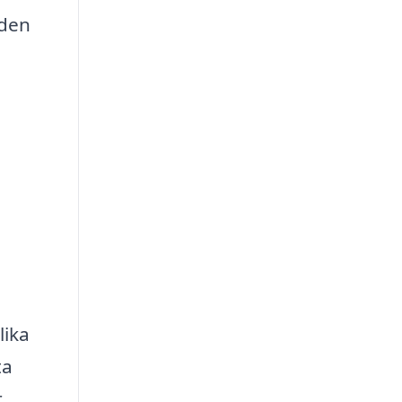
 den
lika
ta
,