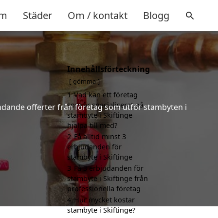
m
Städer
Om / kontakt
Blogg
Innehållsförteckning
gömma
1
Vad kan ett företag
som är specialiserat på
bindande offerter från företag som utför stambyten i
stambyte i Skiftinge
hjälpa till med?
2
Få alltid minst 3
erbjudanden för
stambyte i Skiftinge
3
Få 3 erbjudanden för
stambyte i Skiftinge från
professionella företag
4
Hur mycket kostar
stambyte i Skiftinge?