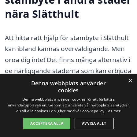
nära Slätthult
Att hitta rätt hjälp för stambyte i Slätthult
kan ibland kännas överväldigande. Men
oroa dig inte! Det finns många alternativ i
de närliggande städerna som kan erbjuda
×
professionella tjänster. Att jämföra olika
Denna webbplats använder
cookies
företag och deras erbjudanden kan hjälpa
Denna webbplats använder cookies för att förbättra
dig att fatta det bästa beslutet för ditt
användarupplevelsen. Genom att använda vår webbplats samtycker
du till alla cookies i enlighet med vår cookiepolicy.
Läs mer
stambyte. Här nedan hittar du några av
ACCEPTERA ALLA
AVVISA ALLT
de städer där du kan hitta kompetenta
hantverkare: