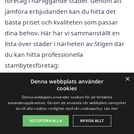
företag i närliggande städer. Genom att
jämföra erbjudanden kan du hitta det
bästa priset och kvaliteten som passar
dina behov. Här har vi sammanställt en
lista över städer i närheten av Stigen där
du kan hitta professionella
stambytesföretag:
×
Denna webbplats använder
Färgelanda
cookies
Denna webbplats använder cookies för att förbättra
Hålanda
användarupplevelsen. Genom att använda vår webbplats samtycker
du till alla cookies i enlighet med vår cookiepolicy.
Läs mer
Mellerud
ACCEPTERA ALLA
AVVISA ALLT
Trollhättan