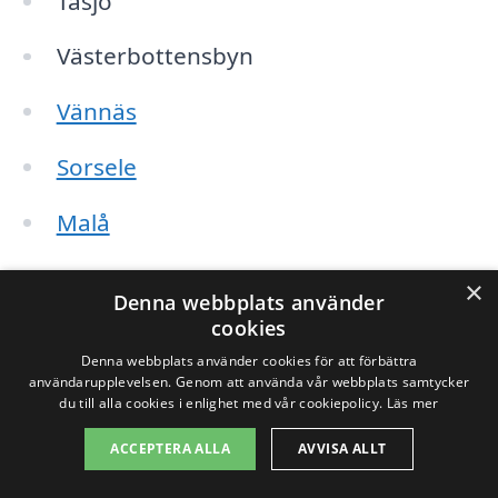
Tåsjö
Västerbottensbyn
Vännäs
Sorsele
Malå
Bjurholm
×
Denna webbplats använder
cookies
Skellefteå
Denna webbplats använder cookies för att förbättra
användarupplevelsen. Genom att använda vår webbplats samtycker
Lycksele
du till alla cookies i enlighet med vår cookiepolicy.
Läs mer
Åsele
ACCEPTERA ALLA
AVVISA ALLT