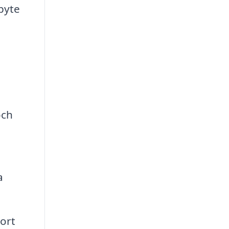
byte
a
och
a
ort