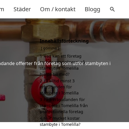
m
Städer
Om / kontakt
Blogg
Innehållsförteckning
gömma
1
Vad kan ett företag
som är specialiserat på
bindande offerter från företag som utför stambyten i
stambyte i Tomelilla
hjälpa till med?
2
Få alltid minst 3
erbjudanden för
stambyte i Tomelilla
3
Få 3 erbjudanden för
stambyte i Tomelilla från
professionella företag
4
Hur mycket kostar
stambyte i Tomelilla?