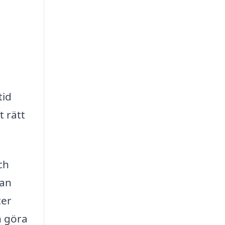
tid
t rätt
ch
kan
ter
n göra