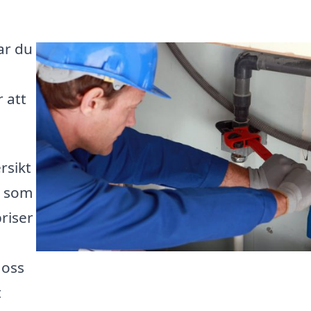
ar du
 att
rsikt
e som
riser
 oss
t