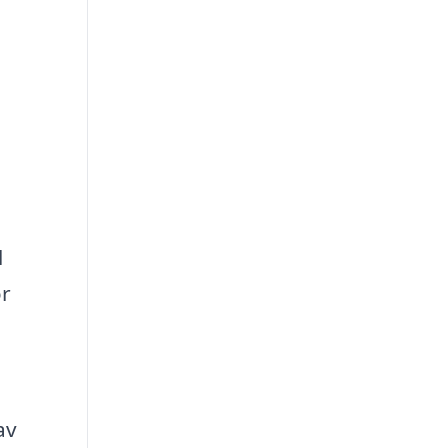
l
ör
av