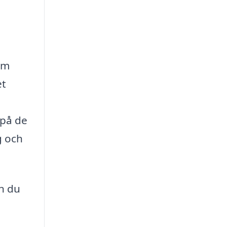
hem
et
 på de
g och
an du