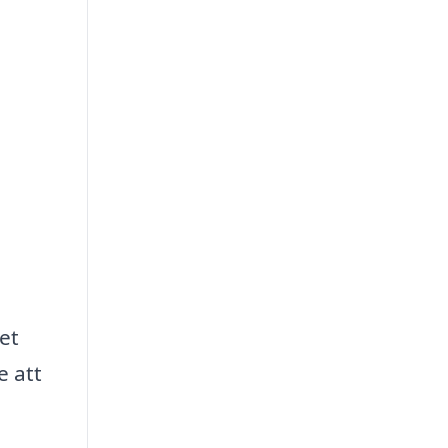
et
e att