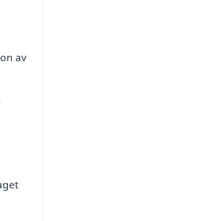
ion av
h
aget