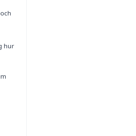
 och
g hur
om