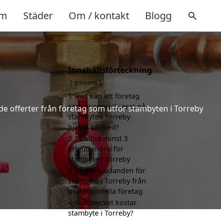
m
Städer
Om / kontakt
Blogg
Innehållsförteckning
gömma
1
Vad kan ett företag
som är specialiserat på
nde offerter från företag som utför stambyten i Torreby
stambyte i Torreby
hjälpa till med?
2
Få alltid minst 3
erbjudanden för
stambyte i Torreby
3
Få 3 erbjudanden för
stambyte i Torreby från
professionella företag
4
Hur mycket kostar
stambyte i Torreby?