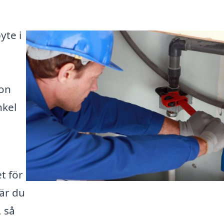
yte i
ion
nkel
t för
där du
, så