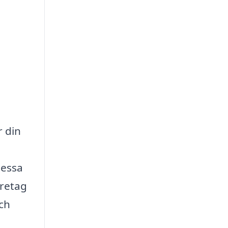
r din
dessa
öretag
ch