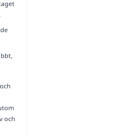
taget
.
nde
abbt,
 och
sutom
ov och