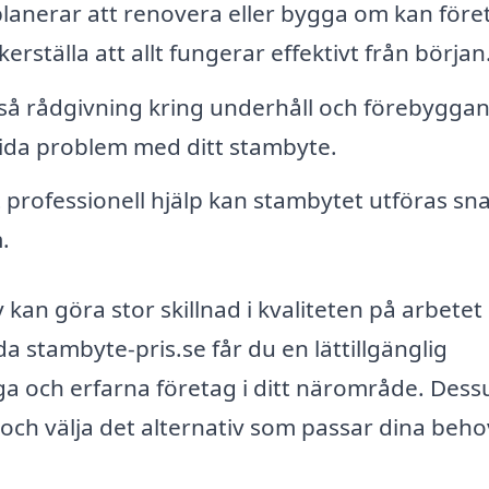
anerar att renovera eller bygga om kan före
erställa att allt fungerar effektivt från början
så rådgivning kring underhåll och förebygga
tida problem med ditt stambyte.
professionell hjälp kan stambytet utföras sn
.
y kan göra stor skillnad i kvaliteten på arbetet
 stambyte-pris.se får du en lättillgänglig
liga och erfarna företag i ditt närområde. Des
r och välja det alternativ som passar dina beh