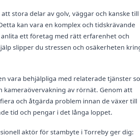
tt stora delar av golv, väggar och kanske till
 Detta kan vara en komplex och tidskrävande
t anlita ett företag med rätt erfarenhet och
jälp slipper du stressen och osäkerheten krin
n vara behjälpliga med relaterade tjänster s
ch kameraövervakning av rörnät. Genom att
iera och åtgärda problem innan de växer till
e tid och pengar i det långa loppet.
sionell aktör för stambyte i Torreby ger dig: