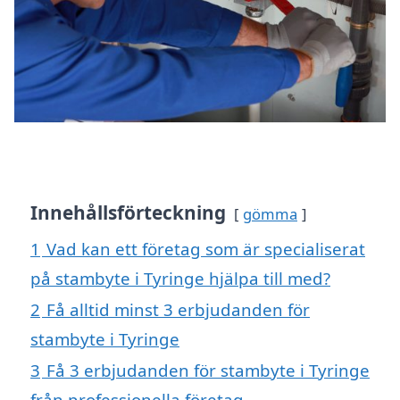
Innehållsförteckning
gömma
1
Vad kan ett företag som är specialiserat
på stambyte i Tyringe hjälpa till med?
2
Få alltid minst 3 erbjudanden för
stambyte i Tyringe
3
Få 3 erbjudanden för stambyte i Tyringe
från professionella företag