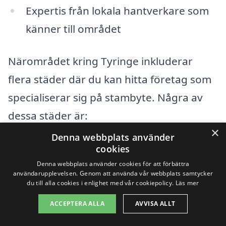
Expertis från lokala hantverkare som
känner till området
Närområdet kring Tyringe inkluderar
flera städer där du kan hitta företag som
specialiserar sig på stambyte. Några av
dessa städer är:
×
Denna webbplats använder
Hässleholm
cookies
Denna webbplats använder cookies för att förbättra
Kvidinge
användarupplevelsen. Genom att använda vår webbplats samtycker
du till alla cookies i enlighet med vår cookiepolicy.
Läs mer
Skånes Fagerhult
ACCEPTERA ALLA
AVVISA ALLT
Bjärnum