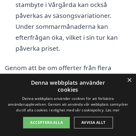
stambyte i Vårgårda kan också
påverkas av säsongsvariationer.
Under sommarmånaderna kan
efterfrågan öka, vilket i sin tur kan
påverka priset.
Genom att be om offerter från flera
företag kan du få en klarare bild av vad
×
Denna webbplats använder
stambytet skulle kosta i din specifika
cookies
Denna webbplats använder cookies för att förbättra
situation. Tjänster som stambyte-pris.se
användarupplevelsen. Genom att använda vår webbplats samtycker
gör det enkelt att jämföra priser och hitta
du till alla cookies i enlighet med vår cookiepolicy.
Läs mer
det företag som passar dina behov bäst.
ACCEPTERA ALLA
AVVISA ALLT
Med rätt information och noggrann