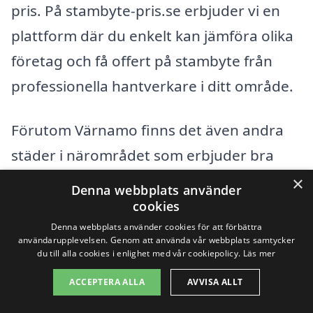
pris. På stambyte-pris.se erbjuder vi en
plattform där du enkelt kan jämföra olika
företag och få offert på stambyte från
professionella hantverkare i ditt område.
Förutom Värnamo finns det även andra
städer i närområdet som erbjuder bra
alternativ för stambyte. Att överväga
×
Denna webbplats använder
företag i närliggande städer kan ge dig
cookies
Denna webbplats använder cookies för att förbättra
fler alternativ och möjligheten att hitta
användarupplevelsen. Genom att använda vår webbplats samtycker
bättre priser. Några närliggande städer
du till alla cookies i enlighet med vår cookiepolicy.
Läs mer
där du kan söka efter stambyte
ACCEPTERA ALLA
AVVISA ALLT
inkluderar: