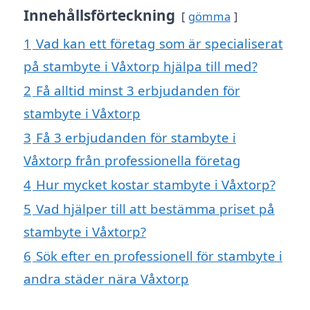
Innehållsförteckning
gömma
1
Vad kan ett företag som är specialiserat
på stambyte i Våxtorp hjälpa till med?
2
Få alltid minst 3 erbjudanden för
stambyte i Våxtorp
3
Få 3 erbjudanden för stambyte i
Våxtorp från professionella företag
4
Hur mycket kostar stambyte i Våxtorp?
5
Vad hjälper till att bestämma priset på
stambyte i Våxtorp?
6
Sök efter en professionell för stambyte i
andra städer nära Våxtorp