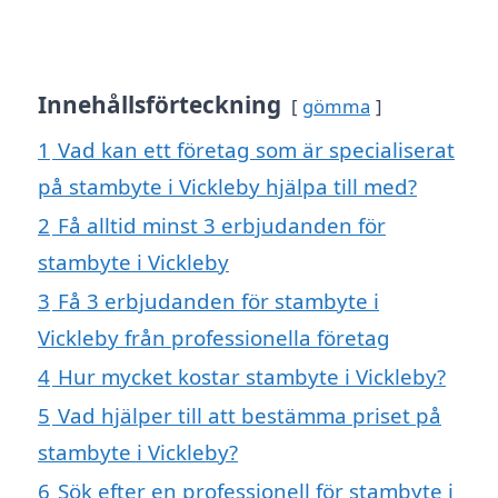
Innehållsförteckning
gömma
1
Vad kan ett företag som är specialiserat
på stambyte i Vickleby hjälpa till med?
2
Få alltid minst 3 erbjudanden för
stambyte i Vickleby
3
Få 3 erbjudanden för stambyte i
Vickleby från professionella företag
4
Hur mycket kostar stambyte i Vickleby?
5
Vad hjälper till att bestämma priset på
stambyte i Vickleby?
6
Sök efter en professionell för stambyte i