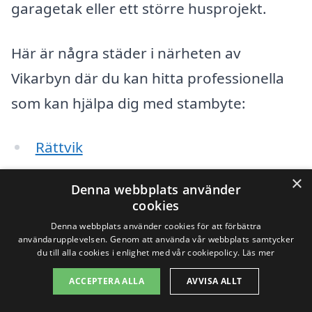
garagetak eller ett större husprojekt.
Här är några städer i närheten av
Vikarbyn där du kan hitta professionella
som kan hjälpa dig med stambyte:
Rättvik
×
Leksand
Denna webbplats använder
cookies
Borlänge
Denna webbplats använder cookies för att förbättra
användarupplevelsen. Genom att använda vår webbplats samtycker
Falun
du till alla cookies i enlighet med vår cookiepolicy.
Läs mer
ACCEPTERA ALLA
AVVISA ALLT
Tällberg