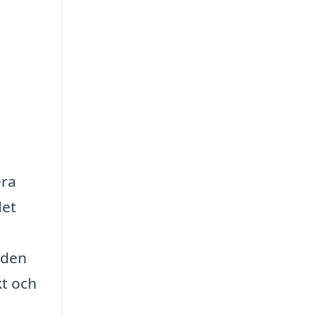
era
det
 den
kt och