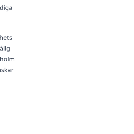
ndiga
ghets
ålig
aholm
nskar