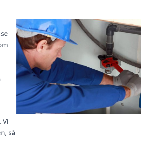
.se
som
n
 Vi
en, så