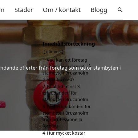
m
Städer
Om / kontakt
Blogg
Innehållsförteckning
gömma
1
Vad kan ett företag
som är specialiserat på
bindande offerter från företag som utför stambyten i
stambyte i Bruzaholm
hjälpa till med?
2
Få alltid minst 3
erbjudanden för
stambyte i Bruzaholm
3
Få 3 erbjudanden för
stambyte i Bruzaholm
från professionella
företag
4
Hur mycket kostar