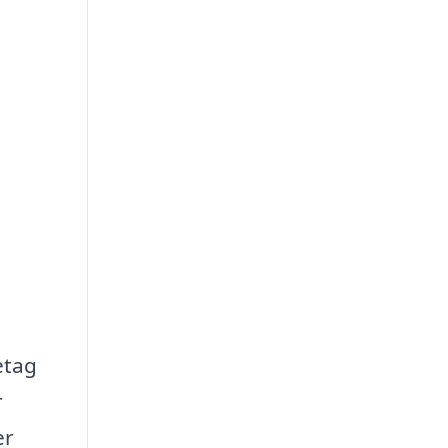
etag
r
er