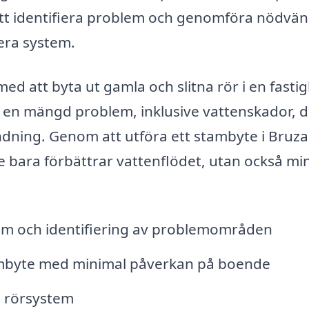
att identifiera problem och genomföra nödvä
 era system.
ed att byta ut gamla och slitna rör i en fasti
ll en mängd problem, inklusive vattenskador, d
ändning. Genom att utföra ett stambyte i Bruz
te bara förbättrar vattenflödet, utan också mi
m och identifiering av problemområden
mbyte med minimal påverkan på boende
a rörsystem