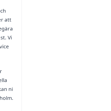
och
r att
begära
t. Vi
vice
r
lla
kan ni
aholm.