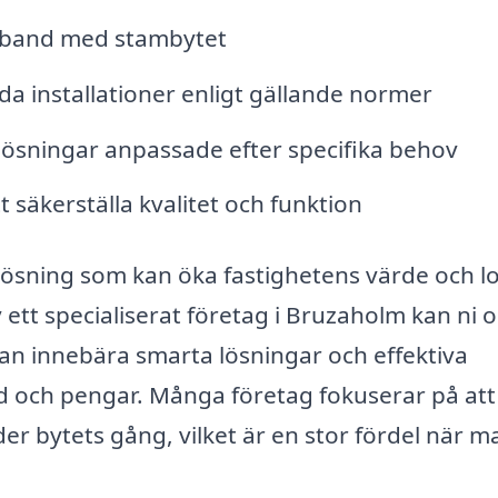
mband med stambytet
a installationer enligt gällande normer
 lösningar anpassade efter specifika behov
t säkerställa kvalitet och funktion
g lösning som kan öka fastighetens värde och l
v ett specialiserat företag i Bruzaholm kan ni 
t kan innebära smarta lösningar och effektiva
d och pengar. Många företag fokuserar på att
r bytets gång, vilket är en stor fördel när m