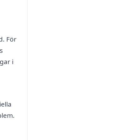
d. För
s
gar i
ella
blem.