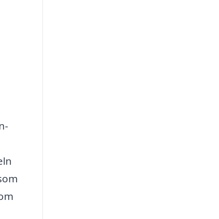
n-
eln
 som
som