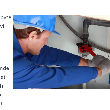
mbyte
Vi
r
ande
det
ch
a
tt