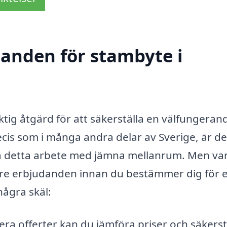
danden för stambyte i
iktig åtgärd för att säkerställa en välfungeran
ecis som i många andra delar av Sverige, är de
a detta arbete med jämna mellanrum. Men va
t tre erbjudanden innan du bestämmer dig för e
några skäl:
era offerter kan du jämföra priser och säkerst