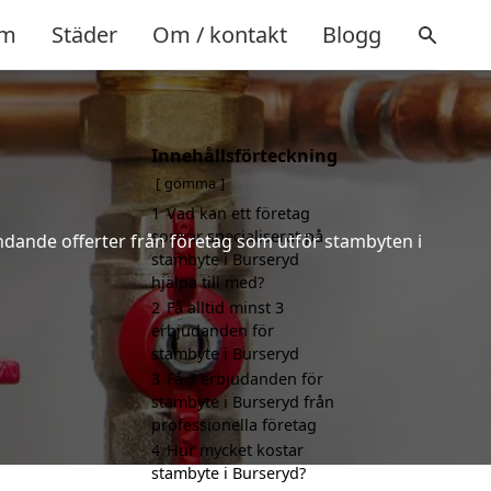
m
Städer
Om / kontakt
Blogg
Innehållsförteckning
gömma
1
Vad kan ett företag
som är specialiserat på
indande offerter från företag som utför stambyten i
stambyte i Burseryd
hjälpa till med?
2
Få alltid minst 3
erbjudanden för
stambyte i Burseryd
3
Få 3 erbjudanden för
stambyte i Burseryd från
professionella företag
4
Hur mycket kostar
stambyte i Burseryd?