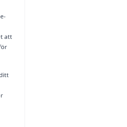
te-
a
t att
för
ditt
ör