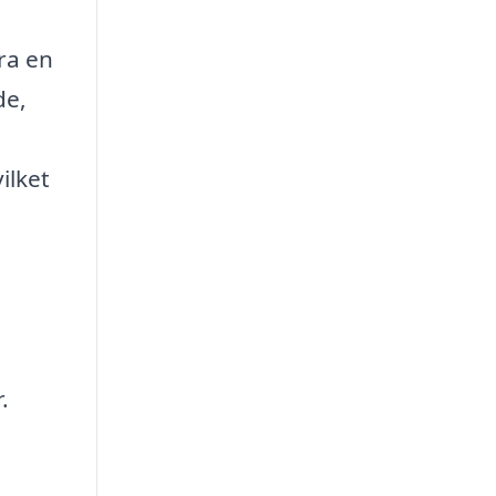
ra en
de,
ilket
.