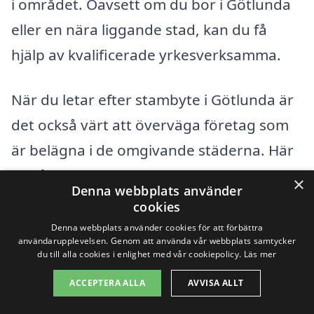
i området. Oavsett om du bor i Götlunda
eller en nära liggande stad, kan du få
hjälp av kvalificerade yrkesverksamma.
När du letar efter stambyte i Götlunda är
det också värt att överväga företag som
är belägna i de omgivande städerna. Här
är några städer där du kan hitta dyktiga
×
Denna webbplats använder
hantverkare:
cookies
Denna webbplats använder cookies för att förbättra
användarupplevelsen. Genom att använda vår webbplats samtycker
Arboga
du till alla cookies i enlighet med vår cookiepolicy.
Läs mer
Vallby
ACCEPTERA ALLA
AVVISA ALLT