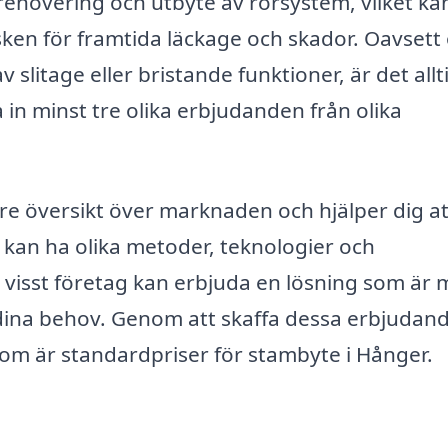
 renovering och utbyte av rörsystem, vilket ka
sken för framtida läckage och skador. Oavset
slitage eller bristande funktioner, är det allt
 in minst tre olika erbjudanden från olika
ttre översikt över marknaden och hjälper dig at
g kan ha olika metoder, teknologier och
t visst företag kan erbjuda en lösning som är 
t dina behov. Genom att skaffa dessa erbjudan
om är standardpriser för stambyte i Hånger.