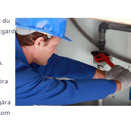
r du
åtgärd
p.
öra
gära
 som