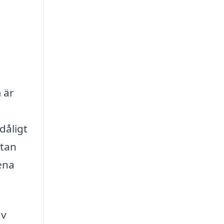
 är
dåligt
utan
ena
av