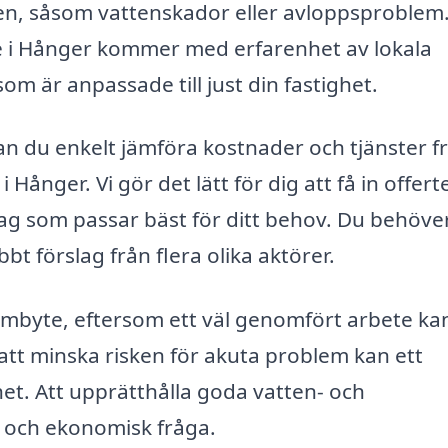
en, såsom vattenskador eller avloppsproblem.
te i Hånger kommer med erfarenhet av lokala
m är anpassade till just din fastighet.
n du enkelt jämföra kostnader och tjänster f
ånger. Vi gör det lätt för dig att få in offert
etag som passar bäst för ditt behov. Du behöve
bbt förslag från flera olika aktörer.
 stambyte, eftersom ett väl genomfört arbete ka
att minska risken för akuta problem kan ett
et. Att upprätthålla goda vatten- och
k och ekonomisk fråga.