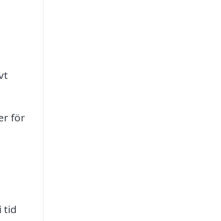
vt
r för
 tid