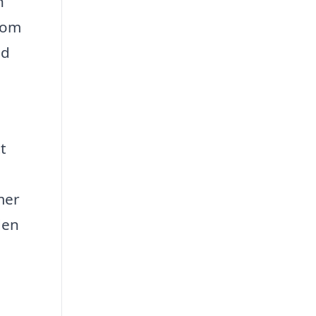
n
t om
id
t
mer
den