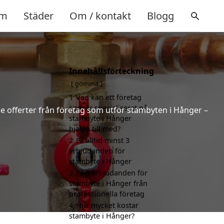
m
Städer
Om / kontakt
Blogg
Innehållsförteckning
gömma
1
Vad kan ett företag
som är specialiserat på
de offerter från företag som utför stambyten i Hånger –
stambyte i Hånger
hjälpa till med?
2
Få alltid minst 3
erbjudanden för
stambyte i Hånger
3
Få 3 erbjudanden för
stambyte i Hånger från
professionella företag
4
Hur mycket kostar
stambyte i Hånger?