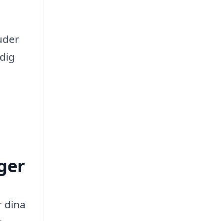
juder
 dig
ger
r dina