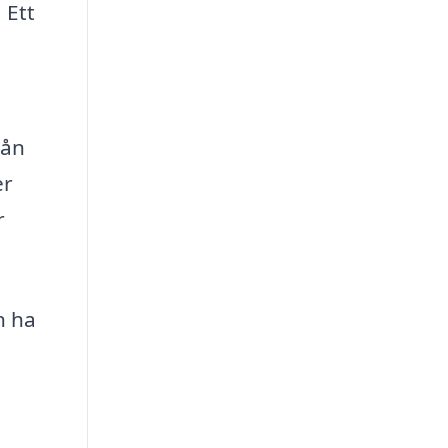
 Ett
rån
er
r
n ha