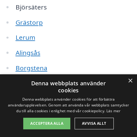
Björsäters
Grästorp
Lerum
Alingsås
Borgstena
×
Nossebro
Denna webbplats använder
cookies
Hålanda
Denna webbplats använder cookies för att förbättra
användarupplevelsen. Genom att använda vår webbplats samtycker
du till alla cookies i enlighet med vår cookiepolicy.
Läs mer
Tidaholm
ACCEPTERA ALLA
AVVISA ALLT
Genom att kontakta företag i dessa