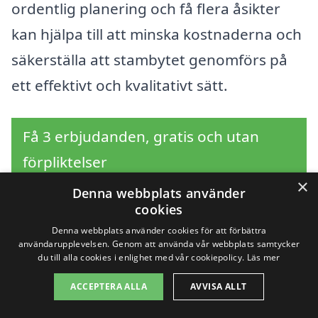
ordentlig planering och få flera åsikter
kan hjälpa till att minska kostnaderna och
säkerställa att stambytet genomförs på
ett effektivt och kvalitativt sätt.
Få 3 erbjudanden, gratis och utan
förpliktelser
×
Denna webbplats använder
cookies
Denna webbplats använder cookies för att förbättra
Sök efter en
användarupplevelsen. Genom att använda vår webbplats samtycker
du till alla cookies i enlighet med vår cookiepolicy.
Läs mer
professionell för
ACCEPTERA ALLA
AVVISA ALLT
stambyte i andra städer