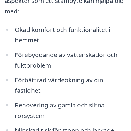
aspekter som ett stambyte kan hjälpa dig
med:
Ökad komfort och funktionalitet i
hemmet
Förebyggande av vattenskador och
fuktproblem
Förbättrad värdeökning av din
fastighet
Renovering av gamla och slitna
rörsystem
Minskad risk för stopp och läckage