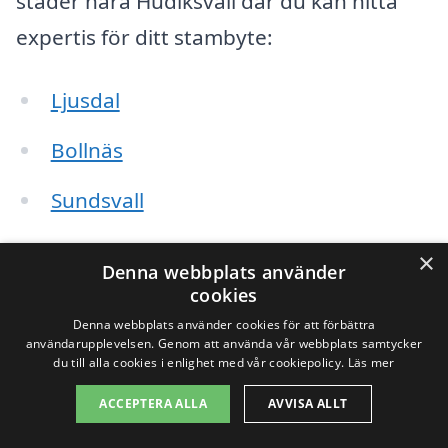
städer nära Hudiksvall där du kan hitta
expertis för ditt stambyte:
Ljusdal
Bollnäs
Sundsvall
Nordanstig
×
Denna webbplats använder
cookies
Töreboda
Denna webbplats använder cookies för att förbättra
användarupplevelsen. Genom att använda vår webbplats samtycker
Kramfors
du till alla cookies i enlighet med vår cookiepolicy.
Läs mer
Hudiksvall
ACCEPTERA ALLA
AVVISA ALLT