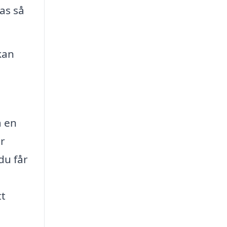
as så
kan
a en
är
du får
tt