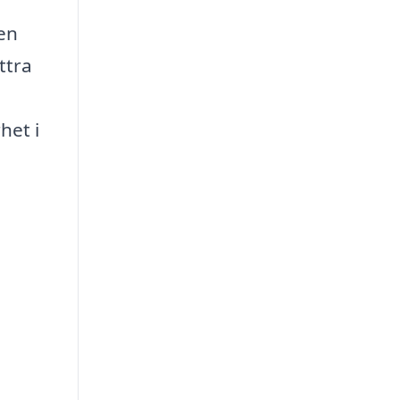
en
ttra
het i