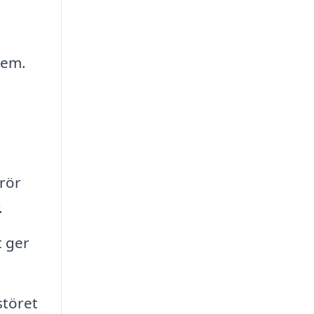
lem.
 rör
.
t ger
störet