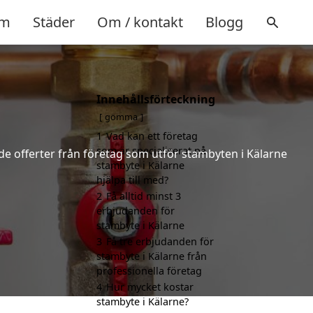
m
Städer
Om / kontakt
Blogg
Innehållsförteckning
gömma
1
Vad kan ett företag
som är specialiserat på
nde offerter från företag som utför stambyten i Kälarne
stambyte i Kälarne
hjälpa till med?
2
Få alltid minst 3
erbjudanden för
stambyte i Kälarne
3
Få tre erbjudanden för
stambyte i Kälarne från
professionella företag
4
Hur mycket kostar
stambyte i Kälarne?