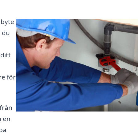
mbyte
r du
ditt
re för
från
å en
lpa