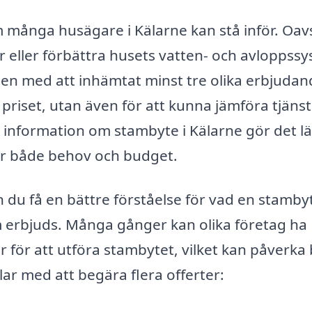
m många husägare i Kälarne kan stå inför. Oav
 eller förbättra husets vatten- och avloppssy
ssen med att inhämtat minst tre olika erbjuda
r priset, utan även för att kunna jämföra tjäns
a information om stambyte i Kälarne gör det l
sar både behov och budget.
du få en bättre förståelse för vad en stamby
om erbjuds. Många gånger kan olika företag ha
r för att utföra stambytet, vilket kan påverka
lar med att begära flera offerter: