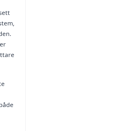
sett
stem,
nden.
ter
ättare
te
 både