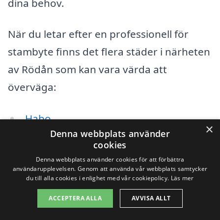
dina behov.
När du letar efter en professionell för
stambyte finns det flera städer i närheten
av Rödån som kan vara värda att
överväga:
Habo
×
Denna webbplats använder
Skövde
cookies
Denna webbplats använder cookies för att förbättra
Jönköping
användarupplevelsen. Genom att använda vår webbplats samtycker
du till alla cookies i enlighet med vår cookiepolicy.
Läs mer
Tidaholm
ACCEPTERA ALLA
AVVISA ALLT
Borlänge