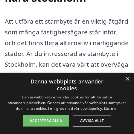
Att utföra ett stambyte är en viktig åtgärd
som många fastighetsägare står inför,
och det finns flera alternativ i närliggande
städer. Är du intresserad av stambyte i
Stockholm, kan det vara värt att överväga
att hitta hjälp i omkringliggande
×
Denna webbplats använder
områden. Plattformen stambyte-pris.se
cookies
är här för att hjälpa dig att få kontakt med
Denna webbplats använder cookies för att förbättra
användarupplevelsen. Genom att använda vår webbplats samtycker
kompetenta företag som erbjuder
du till alla cookies i enlighet med vår cookiepolicy.
Läs mer
stambytetjänster nära dig.
ACCEPTERA ALLA
AVVISA ALLT