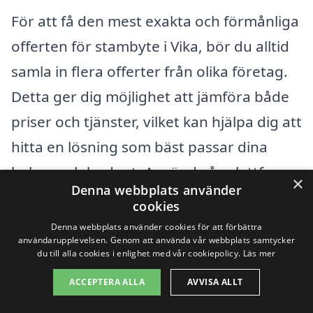
För att få den mest exakta och förmånliga
offerten för stambyte i Vika, bör du alltid
samla in flera offerter från olika företag.
Detta ger dig möjlighet att jämföra både
priser och tjänster, vilket kan hjälpa dig att
hitta en lösning som bäst passar dina
behov och budget. Använd vår plattform
×
Denna webbplats använder
för att enkelt få kontakt med lokala
cookies
specialister inom stambyte och inled ditt
Denna webbplats använder cookies för att förbättra
användarupplevelsen. Genom att använda vår webbplats samtycker
projekt med förtroende.
du till alla cookies i enlighet med vår cookiepolicy.
Läs mer
ACCEPTERA ALLA
AVVISA ALLT
Få 3 erbjudanden, gratis och utan