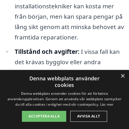
installationstekniker kan kosta mer
från början, men kan spara pengar på
lång sikt genom att minska behovet av
framtida reparationer.
Tillstånd och avgifter:
I vissa fall kan
det krävas bygglov eller andra
tillstånd för att genomföra ett
×
Denna webbplats använder
stambyte, vilket kan medföra
cookies
ytterligare kostnader.
Denna webbplats använder cookies för att förbättra
användarupplevelsen. Genom att använda vår webbplats samtycker
du till alla cookies i enlighet med vår cookiepolicy.
Läs mer
Genom att ha en klar bild av dessa
ACCEPTERA ALLA
AVVISA ALLT
faktorer kan du bättre navigera prisbilden