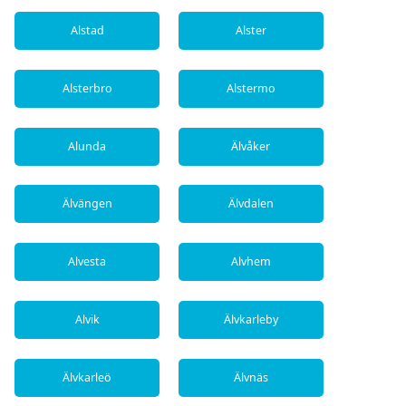
Alstad
Alster
Alsterbro
Alstermo
Alunda
Älvåker
Älvängen
Älvdalen
Alvesta
Alvhem
Alvik
Älvkarleby
Älvkarleö
Älvnäs