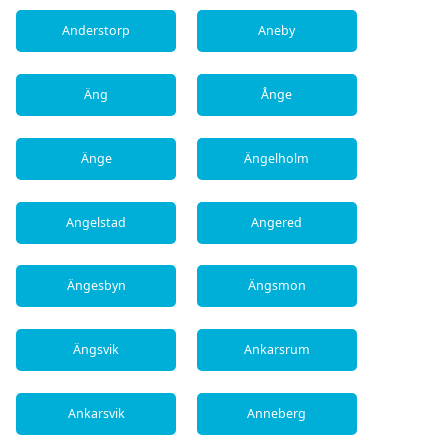
Anderstorp
Aneby
Äng
Ånge
Änge
Ängelholm
Angelstad
Angered
Ängesbyn
Ängsmon
Ängsvik
Ankarsrum
Ankarsvik
Anneberg