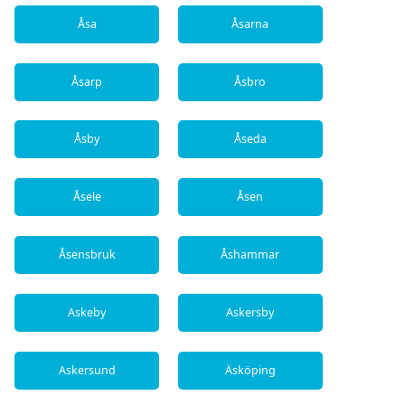
Åsa
Åsarna
Åsarp
Åsbro
Åsby
Åseda
Åsele
Åsen
Åsensbruk
Åshammar
Askeby
Askersby
Askersund
Äsköping