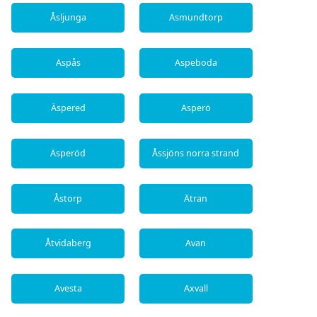
Åsljunga
Asmundtorp
Aspås
Aspeboda
Äspered
Asperö
Äsperöd
Åssjöns norra strand
Åstorp
Ätran
Åtvidaberg
Avan
Avesta
Axvall