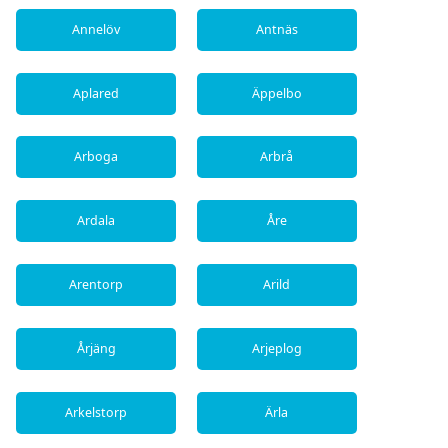
Annelöv
Antnäs
Aplared
Äppelbo
Arboga
Arbrå
Ardala
Åre
Arentorp
Arild
Årjäng
Arjeplog
Arkelstorp
Ärla