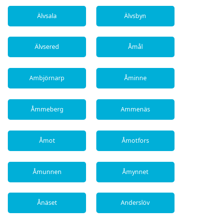
Älvsala
Älvsbyn
Älvsered
Åmål
Ambjörnarp
Åminne
Åmmeberg
Ammenäs
Åmot
Åmotfors
Åmunnen
Åmynnet
Ånäset
Anderslöv