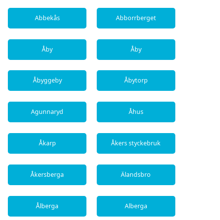
Abbekås
Abborrberget
Åby
Åby
Åbyggeby
Åbytorp
Agunnaryd
Åhus
Åkarp
Åkers styckebruk
Åkersberga
Älandsbro
Ålberga
Alberga