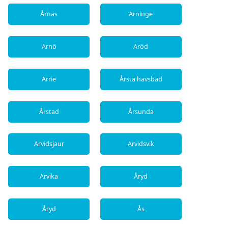
Årnäs
Arninge
Arnö
Aröd
Arrie
Årsta havsbad
Årstad
Årsunda
Arvidsjaur
Arvidsvik
Arvika
Åryd
Åryd
Ås