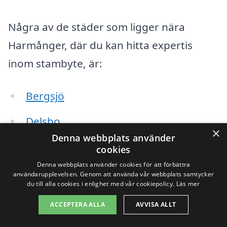
Några av de städer som ligger nära
Harmånger, där du kan hitta expertis
inom stambyte, är:
Bergsjö
Delsbo
×
Denna webbplats använder
Hudiksvall
cookies
Denna webbplats använder cookies för att förbättra
Korsnäs
användarupplevelsen. Genom att använda vår webbplats samtycker
du till alla cookies i enlighet med vår cookiepolicy.
Läs mer
Stockholm
ACCEPTERA ALLA
AVVISA ALLT
Njutånger